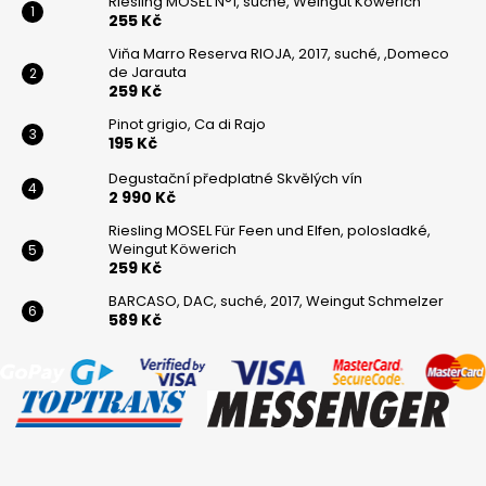
Riesling MOSEL N°1, suché, Weingut Köwerich
255 Kč
Viňa Marro Reserva RIOJA, 2017, suché, ,Domeco
de Jarauta
259 Kč
Pinot grigio, Ca di Rajo
195 Kč
Degustační předplatné Skvělých vín
2 990 Kč
Riesling MOSEL Für Feen und Elfen, polosladké,
Weingut Köwerich
259 Kč
BARCASO, DAC, suché, 2017, Weingut Schmelzer
589 Kč