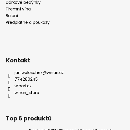
Dárkové bedýnky
Firemní vína
Balení
Předplatné a poukazy
Kontakt
jan.waloschek
@
winari.cz
774280245
winari.cz
winari_store
Top 6 produktů