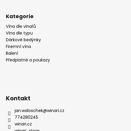
Kategorie
Vína dle vinařů
Vína dle typu
Dárkové bedýnky
Firemní vína
Balení
Předplatné a poukazy
Kontakt
jan.waloschek
@
winari.cz
774280245
winari.cz
winari_store