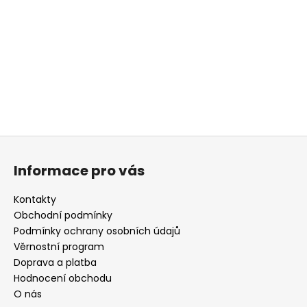
Z
á
Informace pro vás
p
a
Kontakty
t
Obchodní podmínky
í
Podmínky ochrany osobních údajů
Věrnostní program
Doprava a platba
Hodnocení obchodu
O nás