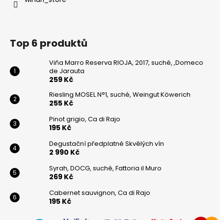
Top 6 produktů
Viňa Marro Reserva RIOJA, 2017, suché, ,Domeco
de Jarauta
259 Kč
Riesling MOSEL N°1, suché, Weingut Köwerich
255 Kč
Pinot grigio, Ca di Rajo
195 Kč
Degustační předplatné Skvělých vín
2 990 Kč
Syrah, DOCG, suché, Fattoria il Muro
269 Kč
Cabernet sauvignon, Ca di Rajo
195 Kč