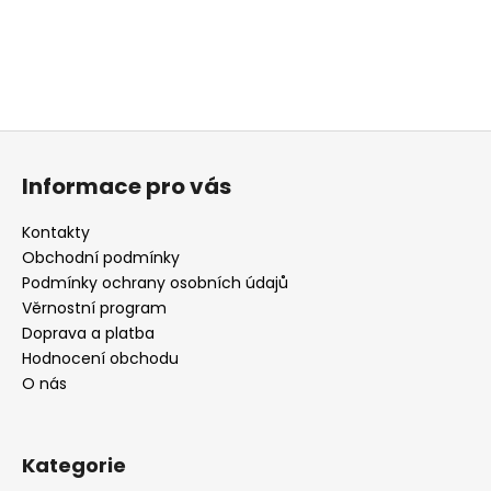
Z
á
Informace pro vás
p
a
Kontakty
t
Obchodní podmínky
í
Podmínky ochrany osobních údajů
Věrnostní program
Doprava a platba
Hodnocení obchodu
O nás
Kategorie