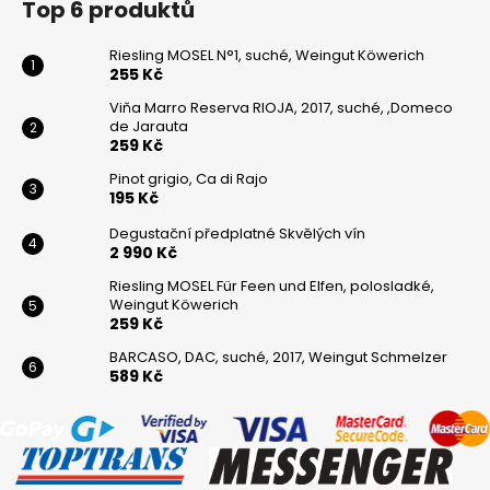
Top 6 produktů
Riesling MOSEL N°1, suché, Weingut Köwerich
255 Kč
Viňa Marro Reserva RIOJA, 2017, suché, ,Domeco
de Jarauta
259 Kč
Pinot grigio, Ca di Rajo
195 Kč
Degustační předplatné Skvělých vín
2 990 Kč
Riesling MOSEL Für Feen und Elfen, polosladké,
Weingut Köwerich
259 Kč
BARCASO, DAC, suché, 2017, Weingut Schmelzer
589 Kč