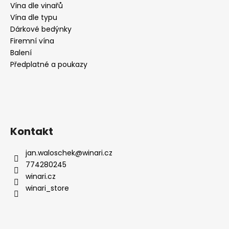
Vína dle vinařů
Vína dle typu
Dárkové bedýnky
Firemní vína
Balení
Předplatné a poukazy
Kontakt
jan.waloschek
@
winari.cz
774280245
winari.cz
winari_store