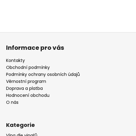
Z
á
Informace pro vás
p
a
Kontakty
t
Obchodní podmínky
í
Podmínky ochrany osobních údajů
Věrnostní program
Doprava a platba
Hodnocení obchodu
O nás
Kategorie
Vína dle vinařů