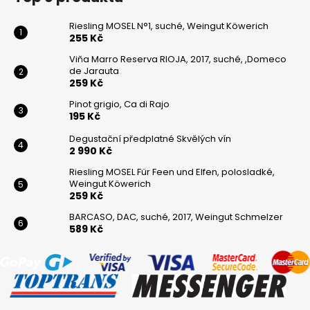
Riesling MOSEL N°1, suché, Weingut Köwerich
255 Kč
Viňa Marro Reserva RIOJA, 2017, suché, ,Domeco
de Jarauta
259 Kč
Pinot grigio, Ca di Rajo
195 Kč
Degustační předplatné Skvělých vín
2 990 Kč
Riesling MOSEL Für Feen und Elfen, polosladké,
Weingut Köwerich
259 Kč
BARCASO, DAC, suché, 2017, Weingut Schmelzer
589 Kč