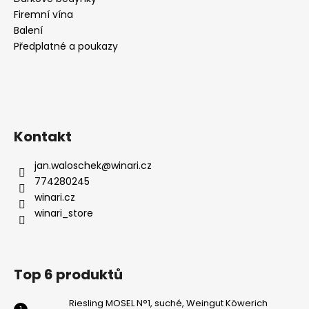
Firemní vína
Balení
Předplatné a poukazy
Kontakt
jan.waloschek
@
winari.cz
774280245
winari.cz
winari_store
Top 6 produktů
Riesling MOSEL N°1, suché, Weingut Köwerich