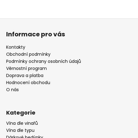
Z
á
Informace pro vás
p
a
Kontakty
t
Obchodní podmínky
í
Podmínky ochrany osobních údajů
Věrnostní program
Doprava a platba
Hodnocení obchodu
O nás
Kategorie
Vína dle vinařů
Vína dle typu
Dárkové bedýnky