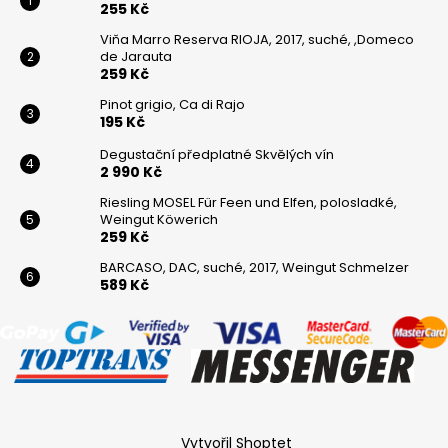
255 Kč
Viňa Marro Reserva RIOJA, 2017, suché, ,Domeco
de Jarauta
259 Kč
Pinot grigio, Ca di Rajo
195 Kč
Degustační předplatné Skvělých vín
2 990 Kč
Riesling MOSEL Für Feen und Elfen, polosladké,
Weingut Köwerich
259 Kč
BARCASO, DAC, suché, 2017, Weingut Schmelzer
589 Kč
Vytvořil Shoptet