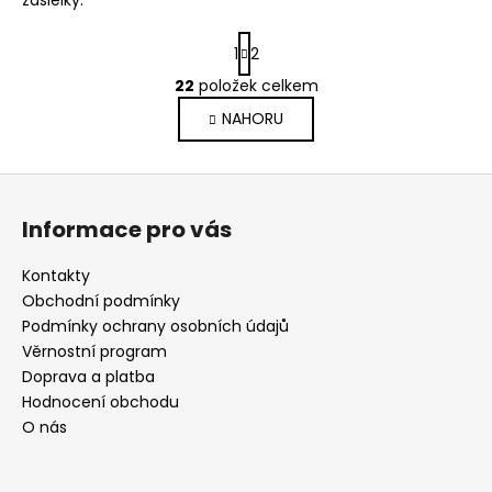
S
1
2
t
r
22
položek celkem
O
á
v
NAHORU
n
l
k
o
á
Z
v
d
á
á
a
Informace pro vás
n
p
c
í
í
a
Kontakty
p
t
Obchodní podmínky
r
í
Podmínky ochrany osobních údajů
v
Věrnostní program
k
Doprava a platba
y
Hodnocení obchodu
v
O nás
ý
p
i