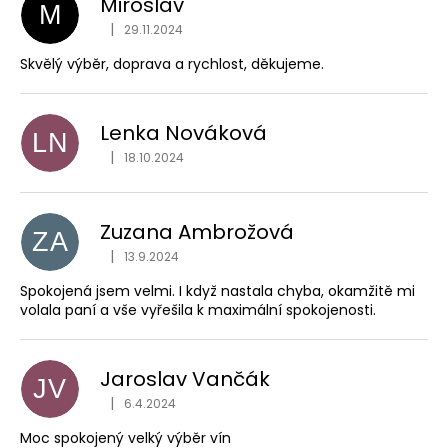
Miroslav
o
M
a
|
29.11.2024
d
Hodnocení obchodu je 5 z 5 hvězdiček.
j
n
Skvělý výběr, doprava a rychlost, děkujeme.
í
o
t
c
?
Lenka Nováková
e
LN
|
18.10.2024
Hodnocení obchodu je 5 z 5 hvězdiček.
n
í
Zuzana Ambrožová
HLEDAT
ZA
|
13.9.2024
Hodnocení obchodu je 5 z 5 hvězdiček.
Spokojená jsem velmi. I když nastala chyba, okamžitě mi
volala paní a vše vyřešila k maximální spokojenosti.
D
o
p
Jaroslav Vančák
o
JV
r
|
6.4.2024
Hodnocení obchodu je 5 z 5 hvězdiček.
u
Moc spokojený velký výběr vín