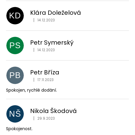
Klára Doleželová
KD
|
14.12.2023
Hodnocení obchodu je 5 z 5 hvězdiček.
Petr Symerský
PS
|
14.12.2023
Hodnocení obchodu je 5 z 5 hvězdiček.
Petr Bříza
PB
|
17.11.2023
Hodnocení obchodu je 5 z 5 hvězdiček.
Spokojen, rychlé dodání.
Nikola Škodová
NŠ
|
29.9.2023
Hodnocení obchodu je 5 z 5 hvězdiček.
Spokojenost.