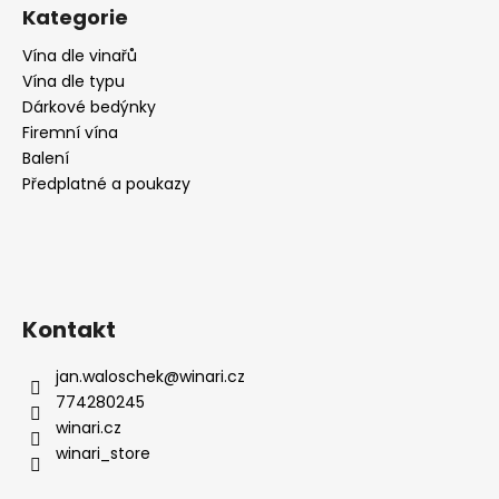
s
Kategorie
u
Vína dle vinařů
Vína dle typu
Dárkové bedýnky
Firemní vína
Balení
Předplatné a poukazy
Kontakt
jan.waloschek
@
winari.cz
774280245
winari.cz
winari_store