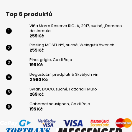
Top 6 produktů
Viňa Marro Reserva RIOJA, 2017, suché, ,Domeco
de Jarauta
259 Kč
Riesling MOSEL N°1, suché, Weingut Köwerich
255 Kč
Pinot grigio, Ca di Rajo
195 Kč
Degustační předplatné Skvělých vín
2 990 Kč
Syrah, DOCG, suché, Fattoria il Muro
269 Kč
Cabernet sauvignon, Ca di Rajo
195 Kč