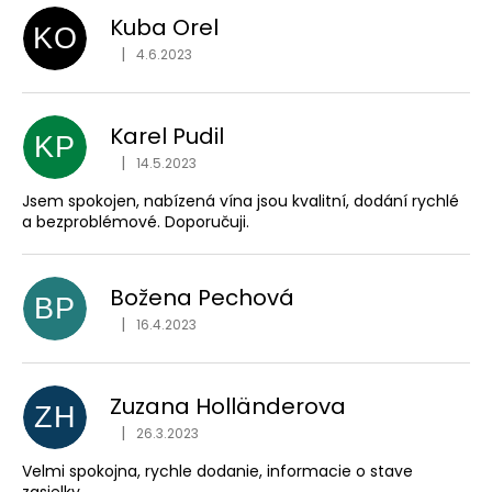
Kuba Orel
KO
|
4.6.2023
Hodnocení obchodu je 5 z 5 hvězdiček.
Karel Pudil
KP
|
14.5.2023
Hodnocení obchodu je 5 z 5 hvězdiček.
Jsem spokojen, nabízená vína jsou kvalitní, dodání rychlé
a bezproblémové. Doporučuji.
Božena Pechová
BP
|
16.4.2023
Hodnocení obchodu je 5 z 5 hvězdiček.
Zuzana Holländerova
ZH
|
26.3.2023
Hodnocení obchodu je 5 z 5 hvězdiček.
Velmi spokojna, rychle dodanie, informacie o stave
zasielky.