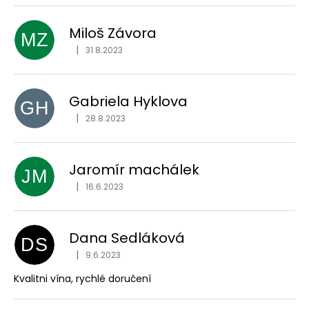
Miloš Závora
MZ
|
31.8.2023
Hodnocení obchodu je 5 z 5 hvězdiček.
Gabriela Hyklova
GH
|
28.8.2023
Hodnocení obchodu je 5 z 5 hvězdiček.
Jaromír machálek
JM
|
16.6.2023
Hodnocení obchodu je 5 z 5 hvězdiček.
Dana Sedláková
DS
|
9.6.2023
Hodnocení obchodu je 5 z 5 hvězdiček.
Kvalitni vína, rychlé doručení