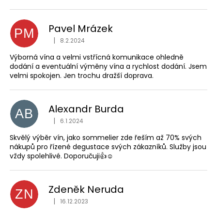
č
u
j
Pavel Mrázek
e
PM
|
8.2.2024
m
Hodnocení obchodu je 5 z 5 hvězdiček.
e
Výborná vína a velmi vstřícná komunikace ohledně
dodání a eventuální výměny vína a rychlost dodání. Jsem
velmi spokojen. Jen trochu dražší doprava.
CABERNET
SAUVIGNON,
CA
DI
Alexandr Burda
AB
RAJO
|
6.1.2024
Hodnocení obchodu je 5 z 5 hvězdiček.
195
Kč
Skvělý výběr vín, jako sommelier zde řeším až 70% svých
nákupů pro řízené degustace svých zákazníků. Služby jsou
vždy spolehlivé. Doporučuji👍☺️
Zdeněk Neruda
ZN
|
16.12.2023
Hodnocení obchodu je 5 z 5 hvězdiček.