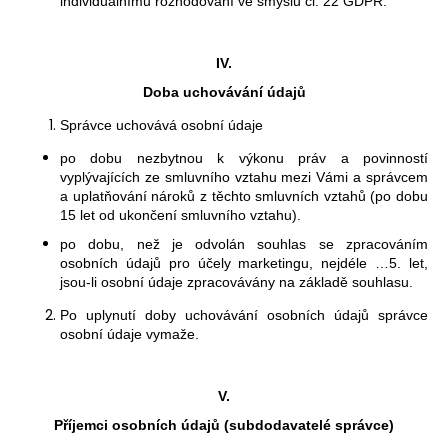
individuálnímu rozhodování ve smyslu čl. 22 GDPR.
IV.
Doba uchovávání údajů
Správce uchovává osobní údaje
po dobu nezbytnou k výkonu práv a povinností
vyplývajících ze smluvního vztahu mezi Vámi a správcem
a uplatňování nároků z těchto smluvních vztahů (po dobu
15 let od ukončení smluvního vztahu).
po dobu, než je odvolán souhlas se zpracováním
osobních úda
jů pro účely marketingu, nejdéle
…5.
let,
jsou-li osobní údaje zpracovávány na základě souhlasu.
Po uplynutí doby uchovávání osobních údajů správce
osobní údaje vymaže.
V.
Příjemci osobních údajů (subdodavatelé správce)