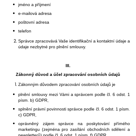
č
jméno a příjmení
u
j
e-mailová adresa
e
poštovní adresa
m
telefon
e
Správce zpracovává Vaše identifikační a kontaktní údaje
a
údaje nezbytné pro plnění smlouvy.
SYRAH,
DOCG,
SUCHÉ,
III.
FATTORIA
IL
Zákonný důvod a účel zpracování osobních údajů
MURO
Zákonným důvodem zpracování osobních údajů je
269
Kč
plnění smlouvy mezi Vámi a správcem podle čl. 6 odst. 1
písm. b) GDPR,
splnění právní povinnosti správce podle čl. 6 odst. 1 písm.
c) GDPR,
oprávněný zájem správce na poskytování přímého
marketingu (zejména pro zasílání obchodních sdělení a
newsletterů) podle čl. 6 odst. 1 písm. f) GDPR,