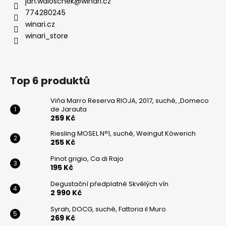
jan.waloschek
@
winari.cz
774280245
winari.cz
winari_store
Top 6 produktů
Viňa Marro Reserva RIOJA, 2017, suché, ,Domeco
de Jarauta
259 Kč
Riesling MOSEL N°1, suché, Weingut Köwerich
255 Kč
Pinot grigio, Ca di Rajo
195 Kč
Degustační předplatné Skvělých vín
2 990 Kč
Syrah, DOCG, suché, Fattoria il Muro
269 Kč