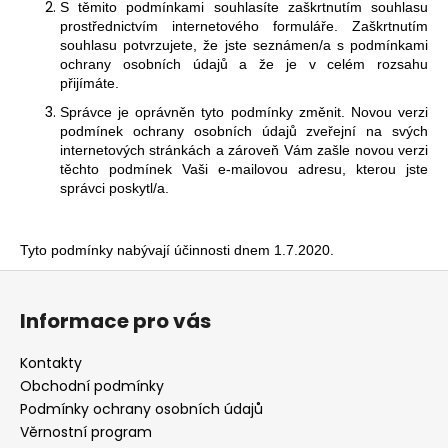
S těmito podmínkami souhlasíte zaškrtnutím souhlasu
prostřednictvím internetového formuláře. Zaškrtnutím
souhlasu potvrzujete, že jste seznámen/a s podmínkami
ochrany osobních údajů a že je v celém rozsahu
přijímáte.
Správce je oprávněn tyto podmínky změnit. Novou verzi
podmínek ochrany osobních údajů zveřejní na svých
internetových stránkách a zároveň Vám zašle novou verzi
těchto podmínek Vaši e-mailovou adresu, kterou jste
správci poskytl/a.
Tyto podmínky nabývají účinnosti dnem 1.7.2020.
Z
á
Informace pro vás
p
a
Kontakty
t
Obchodní podmínky
í
Podmínky ochrany osobních údajů
Věrnostní program