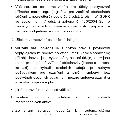
Váš souhlas se zpracováním pro účely poskytování
přímého marketingu (zejména pro zasílání obchodních
s
dělení a newsletterů) podle čl. 6 odst. 1 písm. a) GDPR
ve spojení s § 7 odst. 2 zákona č. 480/2004 Sb., o
některých službách informační společnosti v případě, že
nedošlo k objednávce zboží nebo služby.
Účelem zpracování osobních údajů je
vyřízení Vaší objednávky a výkon práv a povinností
vyplývajících ze smluvního vztahu mezi Vámi a správcem;
při objednávce jsou vyžadovány osobní údaje, které jsou
nutné pro úspěšné vyřízení objednávky (jméno a adresa,
kontakt), poskytnutí osobních údajů je nutným
požadavkem pro uzavření a plnění smlouvy, bez
poskytnutí osobních údajů není možné smlouvu uzavřít či
jí ze strany správce plnit,
plnění právních povinností vůči státu,
zasílání obchodních sdělení a činění dalších
marketingových aktivit.
Ze strany správce
nedochází
k automatickému