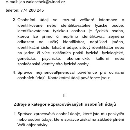
e-mail: jan.waloschek@winari.cz
a
telefon:
774 280 245
j
Osobními údaji se rozumí veškeré informace o
í
identifikované nebo identifikovatelné fyzické osobě;
t
identifikovatelnou fyzickou osobou je fyzická osoba,
?
kterou lze přímo či nepřímo identifikovat, zejména
odkazem na určitý identifikátor, například jméno,
identifikační číslo, lokační údaje, síťový identifikátor nebo
na jeden či více zvláštních prvků fyzické, fyziologické,
genetické, psychické, ekonomické, kulturní nebo
společenské identity této fyzické osoby.
HLEDAT
Správce
nejmenoval/jmenoval
pověřence pro ochranu
osobních údajů. Kontaktními údaji pověřence jsou:
D
II.
o
p
Zdroje a kategorie zpracovávaných osobních údajů
o
Správce zpracovává osobní údaje, které jste mu poskytl/a
r
nebo osobní údaje, které správce získal na základě plnění
u
Vaší objednávky: