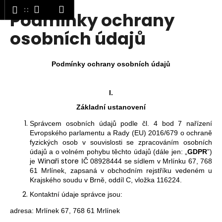
K
Hledat
Nákupní
Menu
Přihlášení
Podmínky ochrany
Přejít
o
Zpět
Zpět
na
košík
š
osobních údajů
obsah
í
C
k
o
Podmínky ochrany osobních údajů
p
o
I.
t
Základní ustanovení
ř
Správcem osobních údajů podle čl. 4 bod 7 nařízení
e
Evropského parlamentu a Rady (EU) 2016/679 o ochraně
b
fyzických osob v souvislosti se zpracováním osobních
údajů a o volném pohybu těchto údajů (dále jen: „
GDPR
”)
u
Winaři store
je
IČ
08928444
se sídlem v Mrlínku 67, 768
j
61 Mrlínek,
zapsaná v obchodním rejstříku vedeném u
e
Krajského soudu v Brně, oddíl C, vložka 116224.
t
Kontaktní údaje správce jsou:
e
adresa: Mrlínek 67, 768 61 Mrlínek
n