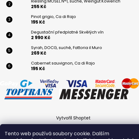
Riesling MOSEL N°1, suché, Weingut Köwerich
255 Kč
Pinot grigio, Ca di Rajo
195 Kč
Degustační předplatné Skvělých vín
2 990 Kč
Syrah, DOCG, suché, Fattoria il Muro
269 Kč
Cabernet sauvignon, Ca di Rajo
195 Kč
Vytvořil Shoptet
Copyright 2026
Winaři
. Všechna práva vyhrazena.
Tento web používá soubory cookie. Dalším