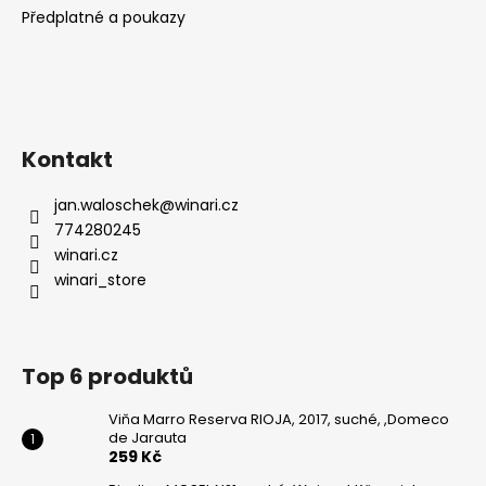
Předplatné a poukazy
Kontakt
jan.waloschek
@
winari.cz
774280245
winari.cz
winari_store
Top 6 produktů
Viňa Marro Reserva RIOJA, 2017, suché, ,Domeco
de Jarauta
259 Kč