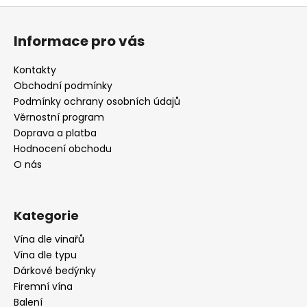
Z
á
Informace pro vás
p
a
Kontakty
t
Obchodní podmínky
í
Podmínky ochrany osobních údajů
Věrnostní program
Doprava a platba
Hodnocení obchodu
O nás
Kategorie
Vína dle vinařů
Vína dle typu
Dárkové bedýnky
Firemní vína
Balení