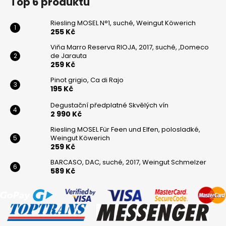
Top 6 produktů
Riesling MOSEL N°1, suché, Weingut Köwerich
255 Kč
Viňa Marro Reserva RIOJA, 2017, suché, ,Domeco
de Jarauta
259 Kč
Pinot grigio, Ca di Rajo
195 Kč
Degustační předplatné Skvělých vín
2 990 Kč
Riesling MOSEL Für Feen und Elfen, polosladké,
Weingut Köwerich
259 Kč
BARCASO, DAC, suché, 2017, Weingut Schmelzer
589 Kč