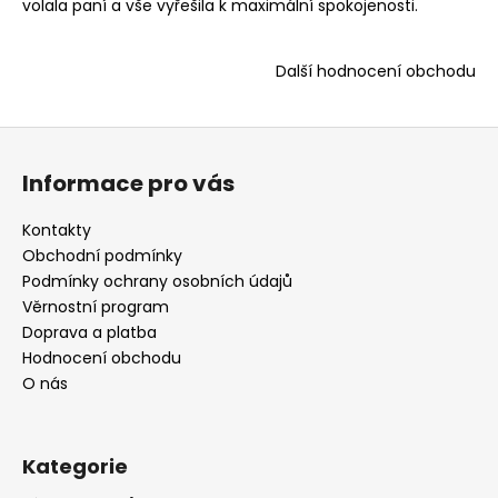
volala paní a vše vyřešila k maximální spokojenosti.
Další hodnocení obchodu
Z
á
Informace pro vás
p
a
Kontakty
t
Obchodní podmínky
í
Podmínky ochrany osobních údajů
Věrnostní program
Doprava a platba
Hodnocení obchodu
O nás
Kategorie