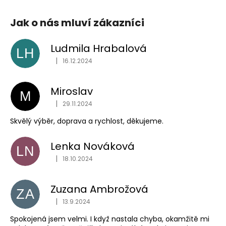
Jak o nás mluví zákazníci
Ludmila Hrabalová
LH
|
16.12.2024
Hodnocení obchodu je 5 z 5 hvězdiček.
Miroslav
M
|
29.11.2024
Hodnocení obchodu je 5 z 5 hvězdiček.
Skvělý výběr, doprava a rychlost, děkujeme.
Lenka Nováková
LN
|
18.10.2024
Hodnocení obchodu je 5 z 5 hvězdiček.
Zuzana Ambrožová
ZA
|
13.9.2024
Hodnocení obchodu je 5 z 5 hvězdiček.
Spokojená jsem velmi. I když nastala chyba, okamžitě mi