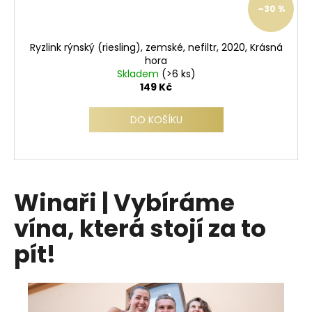
–30 %
Ryzlink rýnský (riesling), zemské, nefiltr, 2020, Krásná
hora
Skladem
(>6 ks)
149 Kč
DO KOŠÍKU
Winaři | Vybíráme
vína, která stojí za to
pít!