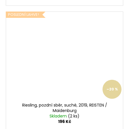
t
!
POSLEDNÍ LAHVE!
–20 %
Riesling, pozdní sběr, suché, 2019, REISTEN /
Maidenburg
Skladem
(2 ks)
196 Kč