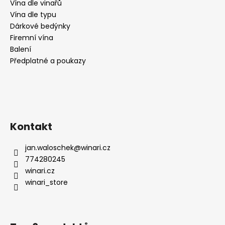
Vína dle vinařů
Vína dle typu
Dárkové bedýnky
Firemní vína
Balení
Předplatné a poukazy
Kontakt
jan.waloschek
@
winari.cz
774280245
winari.cz
winari_store