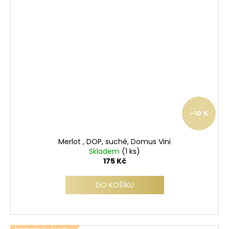
–10 %
Merlot , DOP, suché, Domus Vini
Skladem
(1 ks)
175 Kč
DO KOŠÍKU