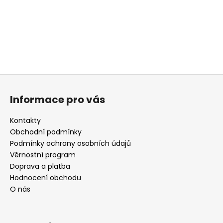
Z
á
Informace pro vás
p
a
Kontakty
t
Obchodní podmínky
í
Podmínky ochrany osobních údajů
Věrnostní program
Doprava a platba
Hodnocení obchodu
O nás