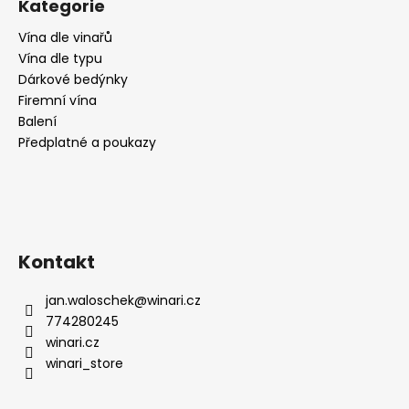
Kategorie
Vína dle vinařů
Vína dle typu
Dárkové bedýnky
Firemní vína
Balení
Předplatné a poukazy
Kontakt
jan.waloschek
@
winari.cz
774280245
winari.cz
winari_store