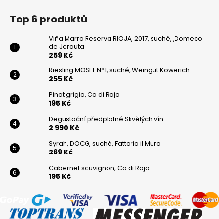
Top 6 produktů
Viňa Marro Reserva RIOJA, 2017, suché, ,Domeco
de Jarauta
259 Kč
Riesling MOSEL N°1, suché, Weingut Köwerich
255 Kč
Pinot grigio, Ca di Rajo
195 Kč
Degustační předplatné Skvělých vín
2 990 Kč
Syrah, DOCG, suché, Fattoria il Muro
269 Kč
Cabernet sauvignon, Ca di Rajo
195 Kč