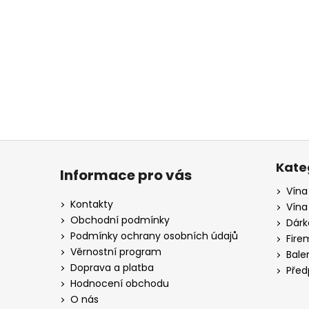
č
u
j
e
m
e
RIESLING
MOSEL
N°1,
Z
SUCHÉ,
á
WEINGUT
Kate
Informace pro vás
KÖWERICH
p
Vína
255
a
Kontakty
Kč
Vína
t
Obchodní podmínky
Dárk
VIŇA
í
Podmínky ochrany osobních údajů
Fire
MARRO
Věrnostní program
RESERVA
Bale
RIOJA,
Doprava a platba
Před
2017,
Hodnocení obchodu
SUCHÉ,
O nás
,DOMECO