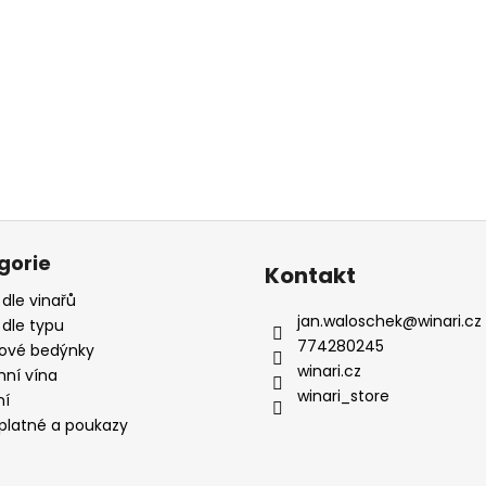
gorie
Kontakt
 dle vinařů
jan.waloschek
@
winari.cz
 dle typu
774280245
ové bedýnky
winari.cz
mní vína
winari_store
ní
platné a poukazy