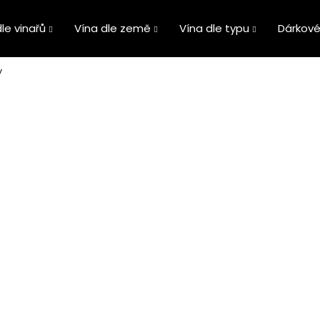
le vinařů
Vína dle země
Vína dle typu
Dárkové
y