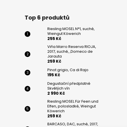
DE
JARAUTA
259
Top 6 produktů
Kč
PINOT
Riesling MOSEL N°1, suché,
GRIGIO,
Weingut Köwerich
CA
255 Kč
DI
Viňa Marro Reserva RIOJA,
RAJO
2017, suché, ,Domeco de
195
Jarauta
Kč
259 Kč
Pinot grigio, Ca di Rajo
195 Kč
Degustační předplatné
Skvělých vín
2 990 Kč
Riesling MOSEL Für Feen und
Elfen, polosladké, Weingut
Köwerich
259 Kč
BARCASO, DAC, suché, 2017,