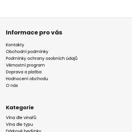
a
j
Z
í
á
t
Informace pro vás
p
?
a
Kontakty
t
Obchodní podmínky
í
Podmínky ochrany osobních údajů
Věrnostní program
HLEDAT
Doprava a platba
Hodnocení obchodu
O nás
D
o
p
Kategorie
o
Vína dle vinařů
r
Vína dle typu
u
Dárkové bedýnky