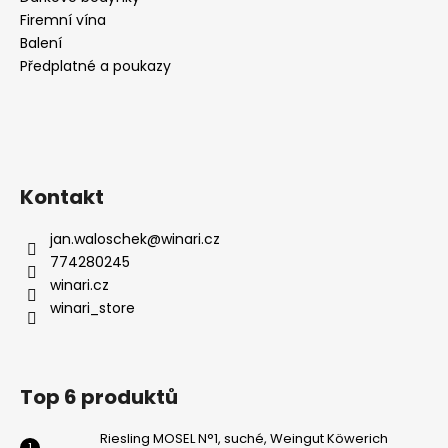
č
u
Firemní vína
j
Balení
e
Předplatné a poukazy
m
e
RIESLING
MOSEL
Kontakt
FÜR
FEEN
UND
jan.waloschek
@
winari.cz
ELFEN,
774280245
POLOSLADKÉ,
winari.cz
WEINGUT
KÖWERICH
winari_store
259
Kč
Top 6 produktů
Riesling MOSEL N°1, suché, Weingut Köwerich