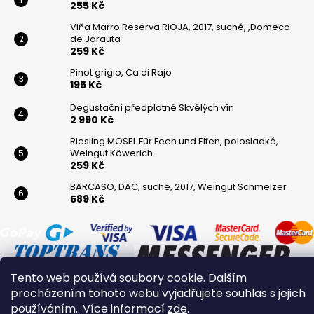
255 Kč
Viňa Marro Reserva RIOJA, 2017, suché, ,Domeco
de Jarauta
259 Kč
Pinot grigio, Ca di Rajo
195 Kč
Degustační předplatné Skvělých vín
2 990 Kč
Riesling MOSEL Für Feen und Elfen, polosladké,
Weingut Köwerich
259 Kč
BARCASO, DAC, suché, 2017, Weingut Schmelzer
589 Kč
Tento web používá soubory cookie. Dalším
procházením tohoto webu vyjadřujete souhlas s jejich
používáním.. Více informací
zde
.
Vytvořil Shoptet