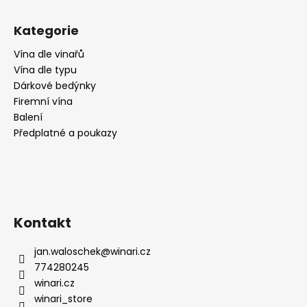
Kategorie
Vína dle vinařů
Vína dle typu
Dárkové bedýnky
Firemní vína
Balení
Předplatné a poukazy
Kontakt
jan.waloschek
@
winari.cz
774280245
winari.cz
winari_store