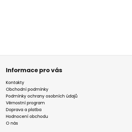
Z
á
Informace pro vás
p
a
Kontakty
t
Obchodní podmínky
í
Podmínky ochrany osobních údajů
Věrnostní program
Doprava a platba
Hodnocení obchodu
O nás