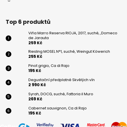
Top 6 produktů
Viňa Marro Reserva RIOJA, 2017, suché, ,Domeco
de Jarauta
259 Kč
Riesling MOSEL N°1, suché, Weingut Köwerich
255 Kč
Pinot grigio, Ca di Rajo
195 Kč
Degustační předplatné Skvělých vín
2 990 Kč
Syrah, DOCG, suché, Fattoria il Muro
269 Kč
Cabernet sauvignon, Ca di Rajo
195 Kč