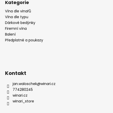
Kategorie
Vína dle vinařů
Vína dle typu
Dárkové bedýnky
Firemní vína
Balení
Předplatné a poukazy
Kontakt
jan.waloschek
@
winari.cz
774280245
winari.cz
winari_store