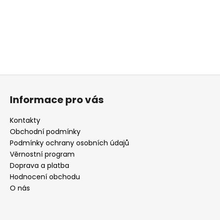
Z
á
Informace pro vás
p
a
Kontakty
t
Obchodní podmínky
í
Podmínky ochrany osobních údajů
Věrnostní program
Doprava a platba
Hodnocení obchodu
O nás