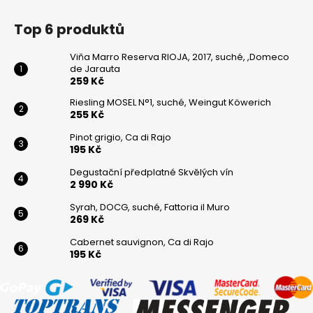
Top 6 produktů
Viňa Marro Reserva RIOJA, 2017, suché, ,Domeco
de Jarauta
259 Kč
Riesling MOSEL N°1, suché, Weingut Köwerich
255 Kč
Pinot grigio, Ca di Rajo
195 Kč
Degustační předplatné Skvělých vín
2 990 Kč
Syrah, DOCG, suché, Fattoria il Muro
269 Kč
Cabernet sauvignon, Ca di Rajo
195 Kč