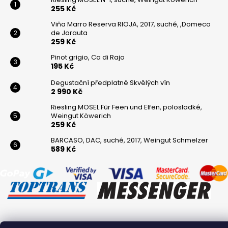
255 Kč
Viňa Marro Reserva RIOJA, 2017, suché, ,Domeco
de Jarauta
259 Kč
Pinot grigio, Ca di Rajo
195 Kč
Degustační předplatné Skvělých vín
2 990 Kč
Riesling MOSEL Für Feen und Elfen, polosladké,
Weingut Köwerich
259 Kč
BARCASO, DAC, suché, 2017, Weingut Schmelzer
589 Kč