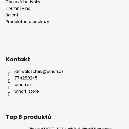
Dárkové bedýnky
Firemní vína
Balení
Předplatné a poukazy
Kontakt
jan.waloschek
@
winari.cz
774280245
winari.cz
winari_store
Top 6 produktů
Riesling MOSEL N°1, suché, Weingut Köwerich