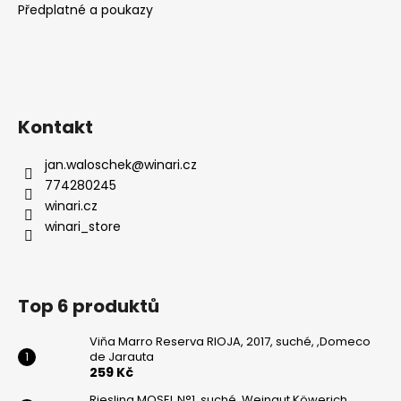
Předplatné a poukazy
Kontakt
jan.waloschek
@
winari.cz
774280245
winari.cz
winari_store
Top 6 produktů
Viňa Marro Reserva RIOJA, 2017, suché, ,Domeco
de Jarauta
259 Kč
Riesling MOSEL N°1, suché, Weingut Köwerich