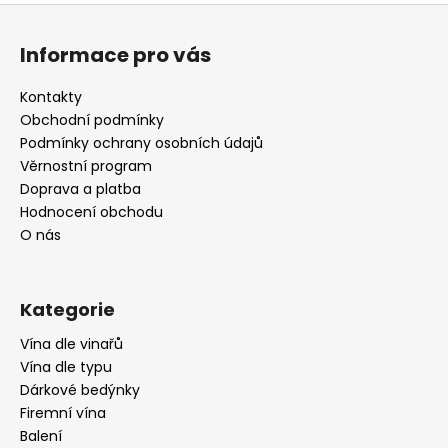
Z
á
Informace pro vás
p
a
Kontakty
t
Obchodní podmínky
í
Podmínky ochrany osobních údajů
Věrnostní program
Doprava a platba
Hodnocení obchodu
O nás
Kategorie
Vína dle vinařů
Vína dle typu
Dárkové bedýnky
Firemní vína
Balení