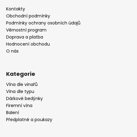
p
a
Kontakty
t
Obchodní podmínky
í
Podmínky ochrany osobních údajů
Věrnostní program
Doprava a platba
Hodnocení obchodu
O nás
Kategorie
Vína dle vinařů
Vína dle typu
Dárkové bedýnky
Firemní vína
Balení
Předplatné a poukazy