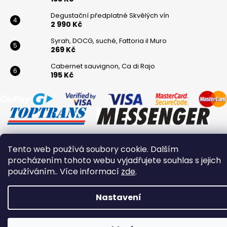
Degustační předplatné Skvělých vín
2 990 Kč
Syrah, DOCG, suché, Fattoria il Muro
269 Kč
Cabernet sauvignon, Ca di Rajo
195 Kč
Tento web používá soubory cookie. Dalším
Vytvořil Shoptet
procházením tohoto webu vyjadřujete souhlas s jejich
Copyright 2026
Winaři
. Všechna práva vyhrazena.
používáním.. Více informací
zde
.
Nastavení