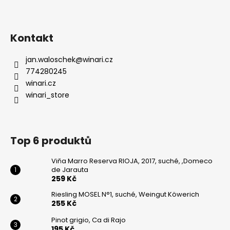
Kontakt
jan.waloschek
@
winari.cz
774280245
winari.cz
winari_store
Top 6 produktů
Viňa Marro Reserva RIOJA, 2017, suché, ,Domeco
de Jarauta
259 Kč
Riesling MOSEL N°1, suché, Weingut Köwerich
255 Kč
Pinot grigio, Ca di Rajo
195 Kč