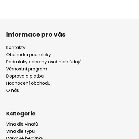
Z
á
Informace pro vás
p
a
Kontakty
t
Obchodní podmínky
í
Podmínky ochrany osobních údajů
Věrnostní program
Doprava a platba
Hodnocení obchodu
O nás
Kategorie
Vína dle vinařů
Vína dle typu
Dárkové bedýnky