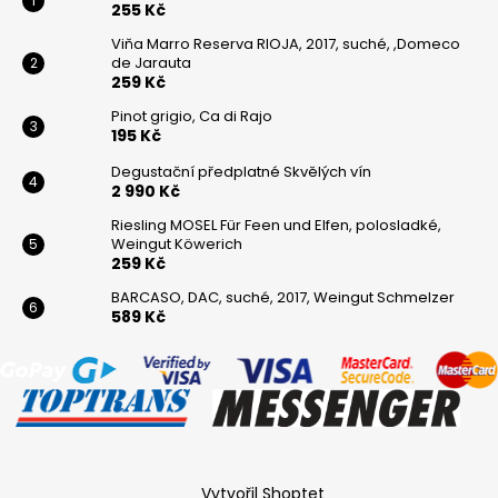
255 Kč
Viňa Marro Reserva RIOJA, 2017, suché, ,Domeco
de Jarauta
259 Kč
Pinot grigio, Ca di Rajo
195 Kč
Degustační předplatné Skvělých vín
2 990 Kč
Riesling MOSEL Für Feen und Elfen, polosladké,
Weingut Köwerich
259 Kč
BARCASO, DAC, suché, 2017, Weingut Schmelzer
589 Kč
Vytvořil Shoptet