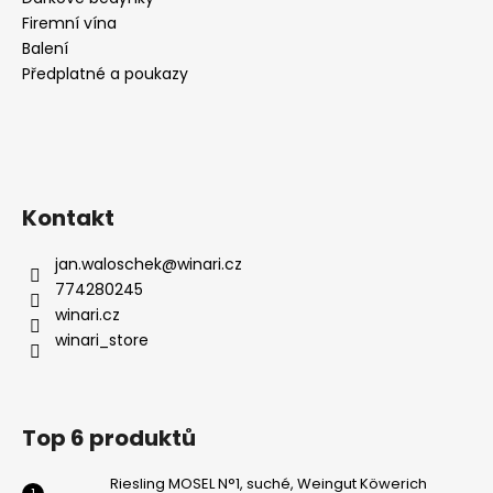
Firemní vína
Balení
Předplatné a poukazy
Kontakt
jan.waloschek
@
winari.cz
774280245
winari.cz
winari_store
Top 6 produktů
Riesling MOSEL N°1, suché, Weingut Köwerich