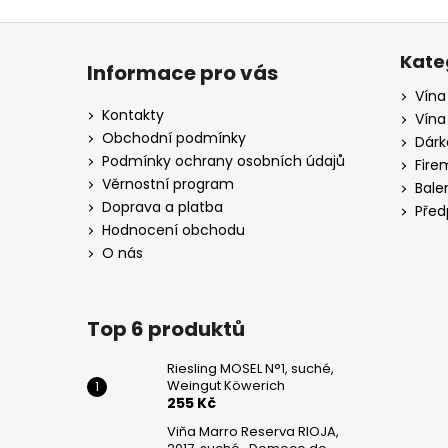
Z
á
Kate
Informace pro vás
p
Vína
a
Kontakty
Vína
t
Obchodní podmínky
Dárk
í
Podmínky ochrany osobních údajů
Fire
Věrnostní program
Bale
Doprava a platba
Před
Hodnocení obchodu
O nás
Top 6 produktů
Riesling MOSEL N°1, suché,
Weingut Köwerich
255 Kč
Viňa Marro Reserva RIOJA,