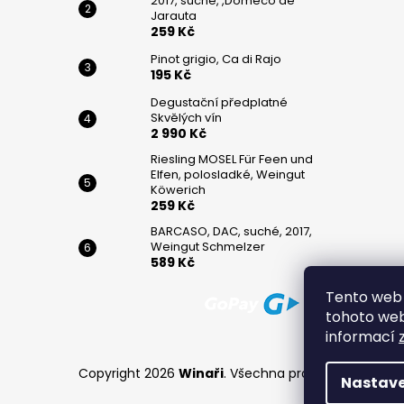
2017, suché, ,Domeco de
Jarauta
259 Kč
Pinot grigio, Ca di Rajo
195 Kč
Degustační předplatné
Skvělých vín
2 990 Kč
Riesling MOSEL Für Feen und
Elfen, polosladké, Weingut
Köwerich
259 Kč
BARCASO, DAC, suché, 2017,
Weingut Schmelzer
589 Kč
Tento web 
tohoto webu
informací
Copyright 2026
Winaři
. Všechna práva vyhrazena.
Nastave