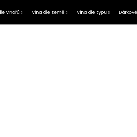
le vinařů
Vína dle země
Vína dle typu
Dárkové