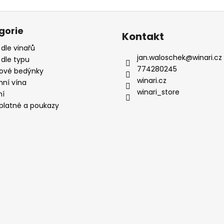
gorie
Kontakt
 dle vinařů
jan.waloschek
@
winari.cz
 dle typu
774280245
ové bedýnky
winari.cz
mní vína
winari_store
ní
platné a poukazy