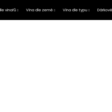
le vinařů
Vína dle země
Vína dle typu
Dárkové