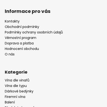
Z
á
Informace pro vás
p
a
Kontakty
t
Obchodní podmínky
í
Podmínky ochrany osobních údajů
Věrnostní program
Doprava a platba
Hodnocení obchodu
O nás
Kategorie
Vína dle vinařů
Vína dle typu
Dárkové bedýnky
Firemní vína
Balení