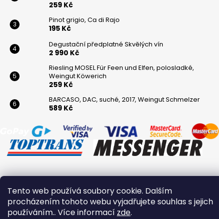
259 Kč
Pinot grigio, Ca di Rajo
195 Kč
Degustační předplatné Skvělých vín
2 990 Kč
Riesling MOSEL Für Feen und Elfen, polosladké,
Weingut Köwerich
259 Kč
BARCASO, DAC, suché, 2017, Weingut Schmelzer
589 Kč
Vytvořil Shoptet
Tento web používá soubory cookie. Dalším
Copyright 2026
Winaři
. Všechna práva vyhrazena.
procházením tohoto webu vyjadřujete souhlas s jejich
používáním.. Více informací
zde
.