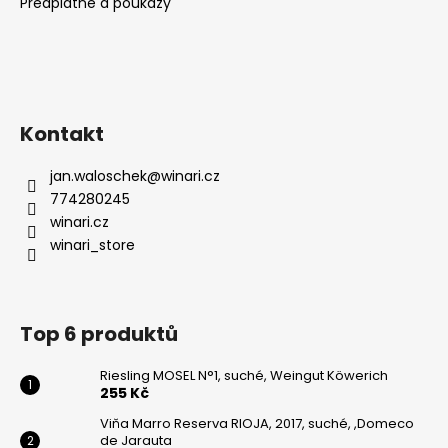
Předplatné a poukazy
Kontakt
jan.waloschek
@
winari.cz
774280245
winari.cz
winari_store
Top 6 produktů
Riesling MOSEL N°1, suché, Weingut Köwerich
255 Kč
Viňa Marro Reserva RIOJA, 2017, suché, ,Domeco
de Jarauta