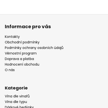
Z
á
Informace pro vás
p
a
Kontakty
t
Obchodní podmínky
í
Podmínky ochrany osobních údajů
Věrnostní program
Doprava a platba
Hodnocení obchodu
O nás
Kategorie
Vína dle vinařů
Vína dle typu
Dárkové bedýnky