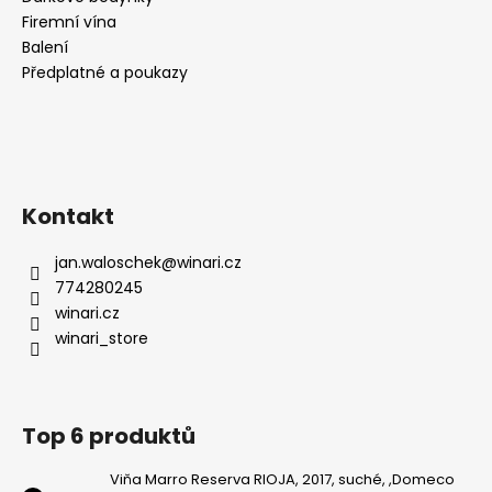
Firemní vína
Balení
Předplatné a poukazy
Kontakt
jan.waloschek
@
winari.cz
774280245
winari.cz
winari_store
Top 6 produktů
Viňa Marro Reserva RIOJA, 2017, suché, ,Domeco