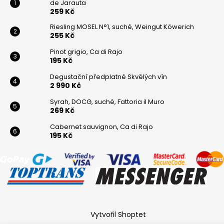
de Jarauta
259 Kč
Riesling MOSEL N°1, suché, Weingut Köwerich
255 Kč
Pinot grigio, Ca di Rajo
195 Kč
Degustační předplatné Skvělých vín
2 990 Kč
Syrah, DOCG, suché, Fattoria il Muro
269 Kč
Cabernet sauvignon, Ca di Rajo
195 Kč
Vytvořil Shoptet