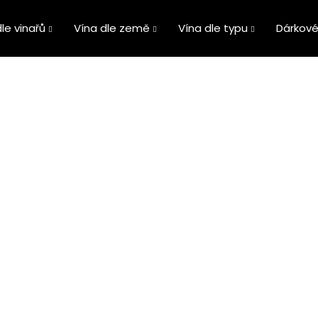
le vinařů
Vína dle země
Vína dle typu
Dárkové