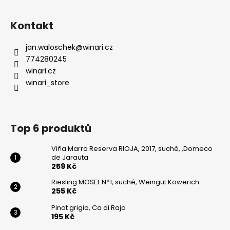
Kontakt
jan.waloschek
@
winari.cz
774280245
winari.cz
winari_store
Top 6 produktů
Viňa Marro Reserva RIOJA, 2017, suché, ,Domeco
de Jarauta
259 Kč
Riesling MOSEL N°1, suché, Weingut Köwerich
255 Kč
Pinot grigio, Ca di Rajo
195 Kč