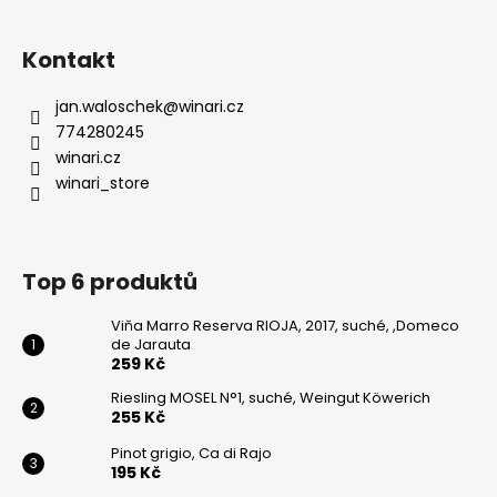
Kontakt
jan.waloschek
@
winari.cz
774280245
winari.cz
winari_store
Top 6 produktů
Viňa Marro Reserva RIOJA, 2017, suché, ,Domeco
de Jarauta
259 Kč
Riesling MOSEL N°1, suché, Weingut Köwerich
255 Kč
Pinot grigio, Ca di Rajo
195 Kč