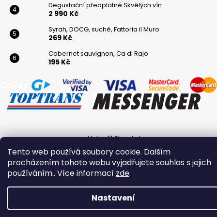
Degustační předplatné Skvělých vín
2 990 Kč
Syrah, DOCG, suché, Fattoria il Muro
269 Kč
Cabernet sauvignon, Ca di Rajo
195 Kč
Vytvořil Shoptet
Tento web používá soubory cookie. Dalším
Copyright 2026
Winaři
. Všechna práva vyhrazena.
procházením tohoto webu vyjadřujete souhlas s jejich
používáním.. Více informací
zde
.
Nastavení