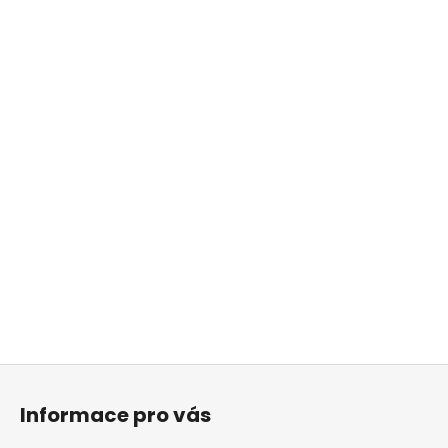
Z
á
Informace pro vás
p