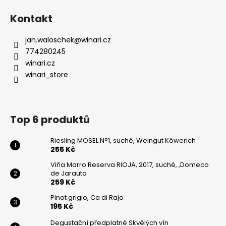
Kontakt
jan.waloschek
@
winari.cz
774280245
winari.cz
winari_store
Top 6 produktů
Riesling MOSEL N°1, suché, Weingut Köwerich
255 Kč
Viňa Marro Reserva RIOJA, 2017, suché, ,Domeco
de Jarauta
259 Kč
Pinot grigio, Ca di Rajo
195 Kč
Degustační předplatné Skvělých vín