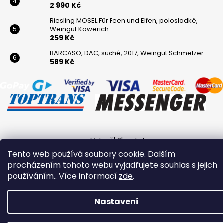
2 990 Kč
Riesling MOSEL Für Feen und Elfen, polosladké,
Weingut Köwerich
259 Kč
BARCASO, DAC, suché, 2017, Weingut Schmelzer
589 Kč
Vytvořil Shoptet
Tento web používá soubory cookie. Dalším
Copyright 2026
Winaři
. Všechna práva vyhrazena.
procházením tohoto webu vyjadřujete souhlas s jejich
používáním.. Více informací
zde
.
Nastavení