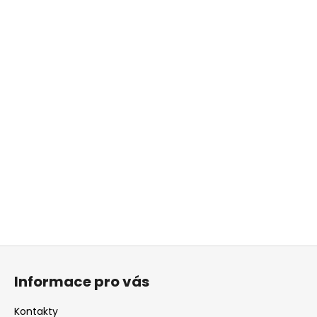
Z
á
Informace pro vás
p
a
Kontakty