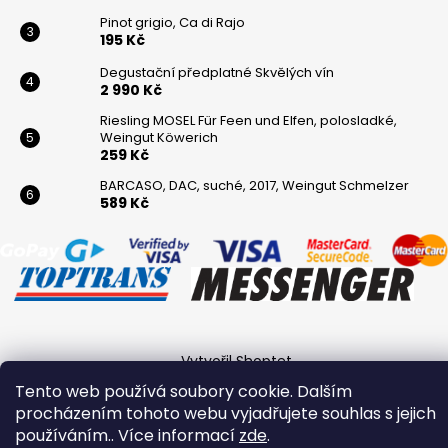
Pinot grigio, Ca di Rajo
195 Kč
Degustační předplatné Skvělých vín
2 990 Kč
Riesling MOSEL Für Feen und Elfen, polosladké,
Weingut Köwerich
259 Kč
BARCASO, DAC, suché, 2017, Weingut Schmelzer
589 Kč
Vytvořil Shoptet
Tento web používá soubory cookie. Dalším
Copyright 2026
Winaři
. Všechna práva vyhrazena.
procházením tohoto webu vyjadřujete souhlas s jejich
používáním.. Více informací
zde
.