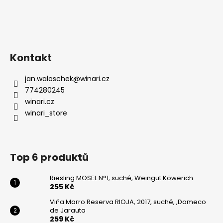
Kontakt
jan.waloschek
@
winari.cz
774280245
winari.cz
winari_store
Top 6 produktů
Riesling MOSEL N°1, suché, Weingut Köwerich
255 Kč
Viňa Marro Reserva RIOJA, 2017, suché, ,Domeco
de Jarauta
259 Kč