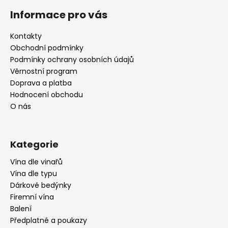
á
Informace pro vás
p
a
Kontakty
t
Obchodní podmínky
í
Podmínky ochrany osobních údajů
Věrnostní program
Doprava a platba
Hodnocení obchodu
O nás
Kategorie
Vína dle vinařů
Vína dle typu
Dárkové bedýnky
Firemní vína
Balení
Předplatné a poukazy