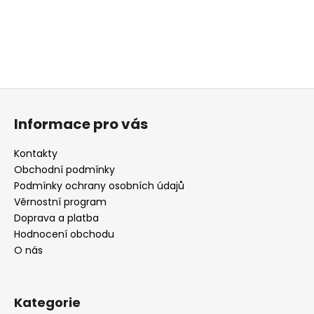
Z
á
Informace pro vás
p
a
Kontakty
t
Obchodní podmínky
í
Podmínky ochrany osobních údajů
Věrnostní program
Doprava a platba
Hodnocení obchodu
O nás
Kategorie