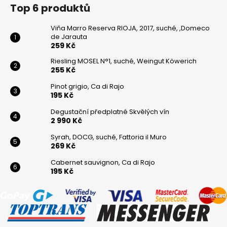
Top 6 produktů
Viňa Marro Reserva RIOJA, 2017, suché, ,Domeco
de Jarauta
259 Kč
Riesling MOSEL N°1, suché, Weingut Köwerich
255 Kč
Pinot grigio, Ca di Rajo
195 Kč
Degustační předplatné Skvělých vín
2 990 Kč
Syrah, DOCG, suché, Fattoria il Muro
269 Kč
Cabernet sauvignon, Ca di Rajo
195 Kč