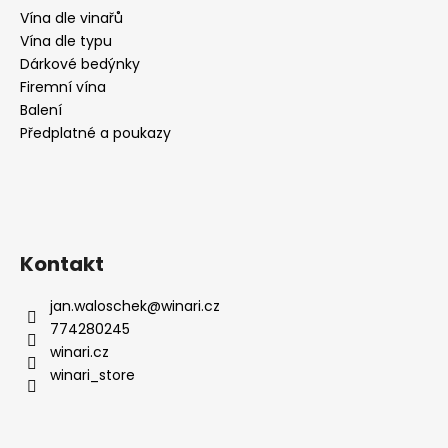
Vína dle vinařů
Vína dle typu
Dárkové bedýnky
Firemní vína
Balení
Předplatné a poukazy
Kontakt
jan.waloschek
@
winari.cz
774280245
winari.cz
winari_store