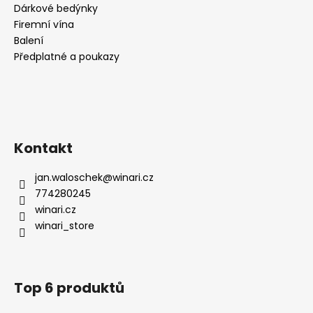
Dárkové bedýnky
Firemní vína
Balení
Předplatné a poukazy
Kontakt
jan.waloschek
@
winari.cz
774280245
winari.cz
winari_store
Top 6 produktů