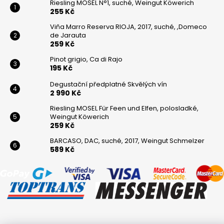
Riesling MOSEL N°1, suché, Weingut Köwerich
255 Kč
Viňa Marro Reserva RIOJA, 2017, suché, ,Domeco
de Jarauta
259 Kč
Pinot grigio, Ca di Rajo
195 Kč
Degustační předplatné Skvělých vín
2 990 Kč
Riesling MOSEL Für Feen und Elfen, polosladké,
Weingut Köwerich
259 Kč
BARCASO, DAC, suché, 2017, Weingut Schmelzer
589 Kč