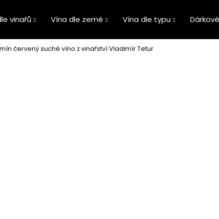
le vinařů
Vína dle země
Vína dle typu
Dárkové
mín červený suché víno z vinařství Vladimír Tetur