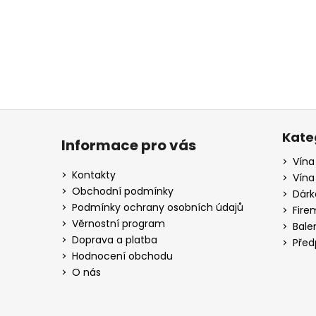
a
j
í
t
?
Z
á
Kate
Informace pro vás
p
Vína
HLEDAT
a
Kontakty
Vína
t
Obchodní podmínky
Dárk
í
Podmínky ochrany osobních údajů
Fire
D
Věrnostní program
Bale
o
Doprava a platba
Před
p
Hodnocení obchodu
o
O nás
r
u