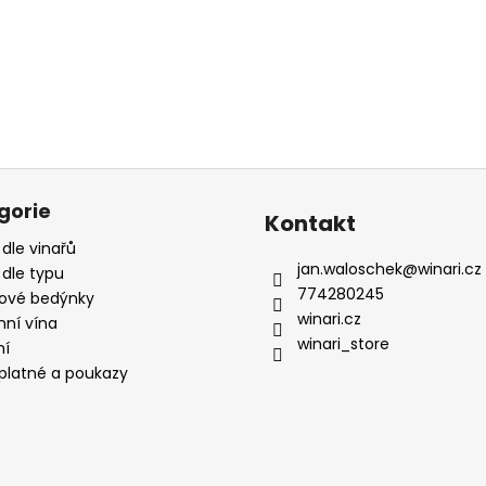
gorie
Kontakt
 dle vinařů
jan.waloschek
@
winari.cz
 dle typu
774280245
ové bedýnky
winari.cz
mní vína
winari_store
ní
platné a poukazy