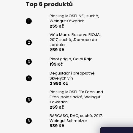
č
Top 6 produktů
u
j
Riesling MOSEL N°1, suché,
e
Weingut Köwerich
m
255 Kč
e
Viňa Marro Reserva RIOJA,
2017, suché, ,Domeco de
Jarauta
259 Kč
RIESLING
MOSEL
Pinot grigio, Ca di Rajo
N°1,
195 Kč
SUCHÉ,
WEINGUT
Degustační předplatné
KÖWERICH
Skvělých vín
255
2 990 Kč
Kč
Riesling MOSEL Für Feen und
Elfen, polosladké, Weingut
VIŇA
Köwerich
MARRO
259 Kč
RESERVA
RIOJA,
BARCASO, DAC, suché, 2017,
2017,
Weingut Schmelzer
SUCHÉ,
589 Kč
,DOMECO