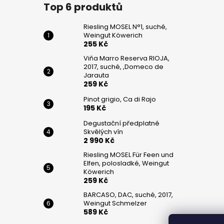
č
Top 6 produktů
u
j
Riesling MOSEL N°1, suché,
e
Weingut Köwerich
m
255 Kč
e
Viňa Marro Reserva RIOJA,
2017, suché, ,Domeco de
Jarauta
259 Kč
RIESLING
MOSEL
Pinot grigio, Ca di Rajo
N°1,
195 Kč
SUCHÉ,
WEINGUT
Degustační předplatné
KÖWERICH
Skvělých vín
255
2 990 Kč
Kč
Riesling MOSEL Für Feen und
Elfen, polosladké, Weingut
VIŇA
Köwerich
MARRO
259 Kč
RESERVA
RIOJA,
BARCASO, DAC, suché, 2017,
2017,
Weingut Schmelzer
SUCHÉ,
589 Kč
,DOMECO