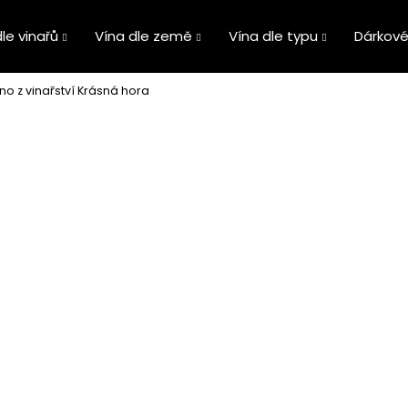
le vinařů
Vína dle země
Vína dle typu
Dárkové
o z vinařství Krásná hora