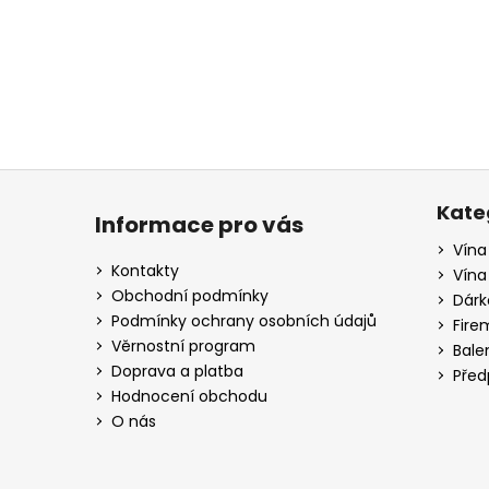
a
j
í
t
?
Z
á
Kate
Informace pro vás
p
Vína
HLEDAT
a
Kontakty
Vína
t
Obchodní podmínky
Dárk
í
Podmínky ochrany osobních údajů
Fire
D
Věrnostní program
Bale
o
Doprava a platba
Před
p
Hodnocení obchodu
o
O nás
r
u