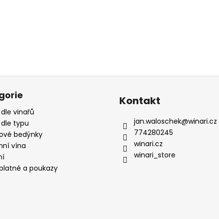
gorie
Kontakt
 dle vinařů
jan.waloschek
@
winari.cz
 dle typu
774280245
ové bedýnky
winari.cz
mní vína
winari_store
ní
platné a poukazy