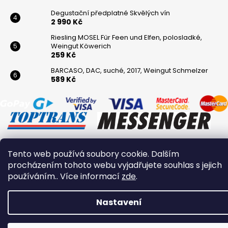
Degustační předplatné Skvělých vín
2 990 Kč
Riesling MOSEL Für Feen und Elfen, polosladké,
Weingut Köwerich
259 Kč
BARCASO, DAC, suché, 2017, Weingut Schmelzer
589 Kč
Tento web používá soubory cookie. Dalším
Vytvořil Shoptet
procházením tohoto webu vyjadřujete souhlas s jejich
Copyright 2026
Winaři
. Všechna práva vyhrazena.
používáním.. Více informací
zde
.
Nastavení