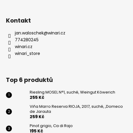
Kontakt
jan.waloschek
@
winari.cz
774280245
winari.cz
winari_store
Top 6 produktů
Riesling MOSEL N°1, suché, Weingut Köwerich
255 Kč
Viňa Marro Reserva RIOJA, 2017, suché, ,Domeco
de Jarauta
259 Kč
Pinot grigio, Ca di Rajo
195 Kč