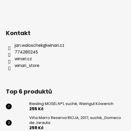
Kontakt
jan.waloschek
@
winari.cz
774280245
winari.cz
winari_store
Top 6 produktů
Riesling MOSEL N°1, suché, Weingut Köwerich
255 Kč
Viňa Marro Reserva RIOJA, 2017, suché, ,Domeco
de Jarauta
259 Kč