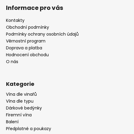
á
Informace pro vás
p
a
Kontakty
t
Obchodní podmínky
í
Podmínky ochrany osobních údajů
Věrnostní program
Doprava a platba
Hodnocení obchodu
O nás
Kategorie
Vína dle vinařů
Vína dle typu
Dárkové bedýnky
Firemní vína
Balení
Předplatné a poukazy