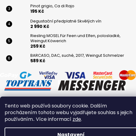
Pinot grigio, Ca di Rajo
195 Kč
Degustační předplatné Skvělých vín
2 990 Kč
Riesling MOSEL Für Feen und Elfen, polosladké,
Weingut Köwerich
259 Kč
BARCASO, DAC, suché, 2017, Weingut Schmelzer
589 Kč
Tento web používá soubory cookie. Dalším
Vytvořil Shoptet
procházením tohoto webu vyjadřujete souhlas s jejich
Copyright 2026
Winaři
. Všechna práva vyhrazena.
používáním.. Více informací
zde
.
Nastavení