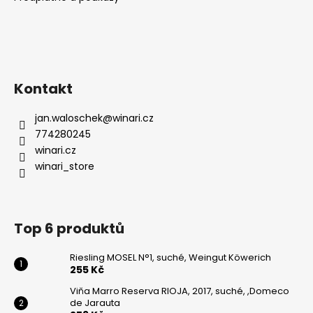
Kontakt
jan.waloschek
@
winari.cz
774280245
winari.cz
winari_store
Top 6 produktů
Riesling MOSEL N°1, suché, Weingut Köwerich
255 Kč
Viňa Marro Reserva RIOJA, 2017, suché, ,Domeco
de Jarauta