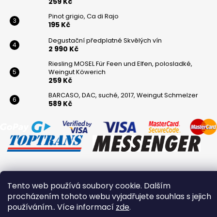
259 Kč
Pinot grigio, Ca di Rajo
195 Kč
Degustační předplatné Skvělých vín
2 990 Kč
Riesling MOSEL Für Feen und Elfen, polosladké,
Weingut Köwerich
259 Kč
BARCASO, DAC, suché, 2017, Weingut Schmelzer
589 Kč
Vytvořil Shoptet
Tento web používá soubory cookie. Dalším
Copyright 2026
Winaři
. Všechna práva vyhrazena.
procházením tohoto webu vyjadřujete souhlas s jejich
používáním.. Více informací
zde
.