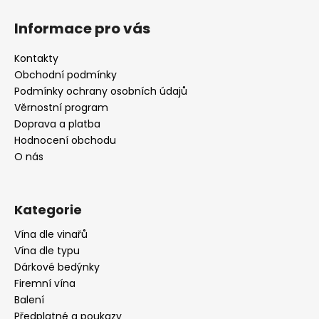
Z
á
Informace pro vás
p
a
Kontakty
t
Obchodní podmínky
í
Podmínky ochrany osobních údajů
Věrnostní program
Doprava a platba
Hodnocení obchodu
O nás
Kategorie
Vína dle vinařů
Vína dle typu
Dárkové bedýnky
Firemní vína
Balení
Předplatné a poukazy