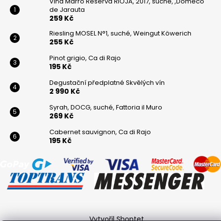
Viňa Marro Reserva RIOJA, 2017, suché, ,Domeco
de Jarauta
259 Kč
Riesling MOSEL N°1, suché, Weingut Köwerich
255 Kč
Pinot grigio, Ca di Rajo
195 Kč
Degustační předplatné Skvělých vín
2 990 Kč
Syrah, DOCG, suché, Fattoria il Muro
269 Kč
Cabernet sauvignon, Ca di Rajo
195 Kč
Vytvořil Shoptet