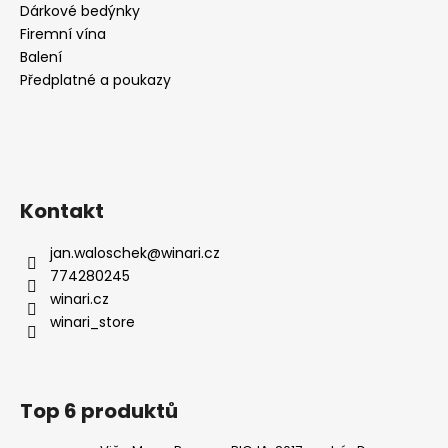
Dárkové bedýnky
Firemní vína
Balení
Předplatné a poukazy
Kontakt
jan.waloschek
@
winari.cz
774280245
winari.cz
winari_store
Top 6 produktů