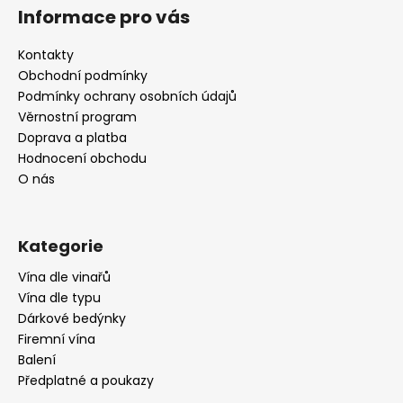
á
Informace pro vás
p
a
Kontakty
t
Obchodní podmínky
í
Podmínky ochrany osobních údajů
Věrnostní program
Doprava a platba
Hodnocení obchodu
O nás
Kategorie
Vína dle vinařů
Vína dle typu
Dárkové bedýnky
Firemní vína
Balení
Předplatné a poukazy