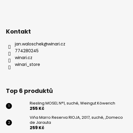
Kontakt
jan.waloschek
@
winari.cz
774280245
winari.cz
winari_store
Top 6 produktů
Riesling MOSEL N°1, suché, Weingut Köwerich
255 Kč
Viňa Marro Reserva RIOJA, 2017, suché, ,Domeco
de Jarauta
259 Kč