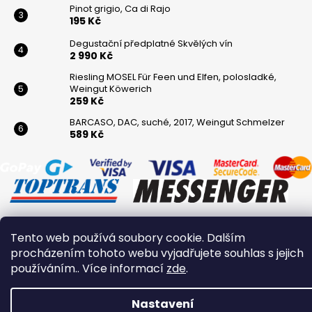
Pinot grigio, Ca di Rajo
195 Kč
Degustační předplatné Skvělých vín
2 990 Kč
Riesling MOSEL Für Feen und Elfen, polosladké,
Weingut Köwerich
259 Kč
BARCASO, DAC, suché, 2017, Weingut Schmelzer
589 Kč
Tento web používá soubory cookie. Dalším
Vytvořil Shoptet
procházením tohoto webu vyjadřujete souhlas s jejich
Copyright 2026
Winaři
. Všechna práva vyhrazena.
používáním.. Více informací
zde
.
Nastavení