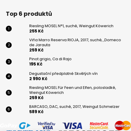
Top 6 produktů
Riesling MOSEL N°1, suché, Weingut Köwerich
255 Kč
Viňa Marro Reserva RIOJA, 2017, suché, ,Domeco
de Jarauta
259 Kč
Pinot grigio, Ca di Rajo
195 Kč
Degustační předplatné Skvělých vín
2 990 Kč
Riesling MOSEL Für Feen und Elfen, polosladké,
Weingut Köwerich
259 Kč
BARCASO, DAC, suché, 2017, Weingut Schmelzer
589 Kč