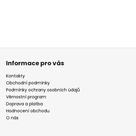
a
j
í
t
?
Z
á
Informace pro vás
p
HLEDAT
a
Kontakty
t
Obchodní podmínky
í
Podmínky ochrany osobních údajů
D
Věrnostní program
o
Doprava a platba
p
Hodnocení obchodu
o
O nás
r
u