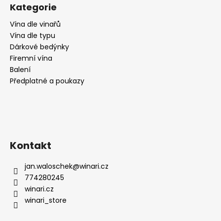
č
Kategorie
u
j
Vína dle vinařů
e
Vína dle typu
m
Dárkové bedýnky
e
Firemní vína
Balení
Předplatné a poukazy
VIŇA
MARRO
RESERVA
RIOJA,
2017,
SUCHÉ,
,DOMECO
DE
Kontakt
JARAUTA
259
jan.waloschek
@
winari.cz
Kč
774280245
winari.cz
winari_store