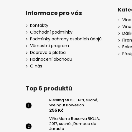
Z
DE
JARAUTA
á
Kate
Informace pro vás
259
p
Kč
Vína
a
Kontakty
Vína
PINOT
t
Obchodní podmínky
Dárk
GRIGIO,
í
Podmínky ochrany osobních údajů
CA
Fire
DI
Věrnostní program
Bale
RAJO
Doprava a platba
Před
195
Hodnocení obchodu
Kč
O nás
Top 6 produktů
Riesling MOSEL N°1, suché,
Weingut Köwerich
255 Kč
Viňa Marro Reserva RIOJA,
2017, suché, ,Domeco de
Jarauta