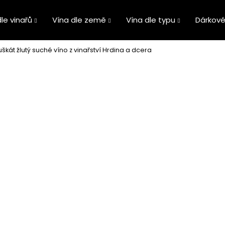
le vinařů
Vína dle země
Vína dle typu
Dárkové
škát žlutý suché víno z vinařství Hrdina a dcera