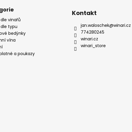
gorie
Kontakt
 dle vinařů
jan.waloschek
@
winari.cz
 dle typu
774280245
ové bedýnky
winari.cz
mní vína
winari_store
ní
platné a poukazy