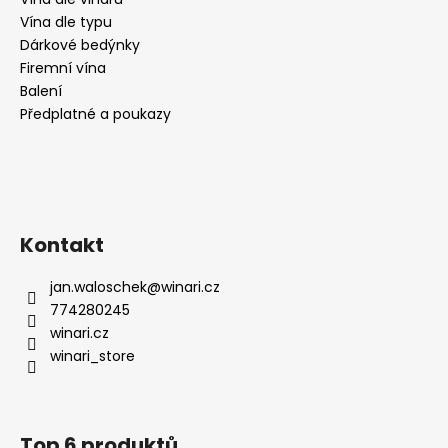
Vína dle typu
Dárkové bedýnky
Firemní vína
Balení
Předplatné a poukazy
Kontakt
jan.waloschek
@
winari.cz
774280245
winari.cz
winari_store
Top 6 produktů