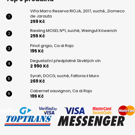
Viňa Marro Reserva RIOJA, 2017, suché, ,Domeco
de Jarauta
259 Kč
Riesling MOSEL N°1, suché, Weingut Köwerich
255 Kč
Pinot grigio, Ca di Rajo
195 Kč
Degustační předplatné Skvělých vín
2 990 Kč
Syrah, DOCG, suché, Fattoria il Muro
269 Kč
Cabernet sauvignon, Ca di Rajo
195 Kč