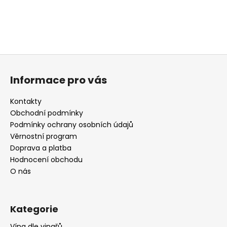
Z
á
Informace pro vás
p
a
Kontakty
t
Obchodní podmínky
í
Podmínky ochrany osobních údajů
Věrnostní program
Doprava a platba
Hodnocení obchodu
O nás
Kategorie
Vína dle vinařů