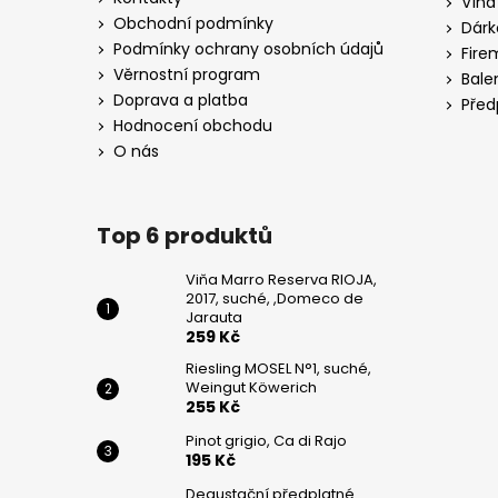
Vína
WEINGUT
t
KÖWERICH
Obchodní podmínky
Dárk
í
Podmínky ochrany osobních údajů
255
Fire
Kč
Věrnostní program
Bale
Doprava a platba
Před
PINOT
Hodnocení obchodu
GRIGIO,
CA
O nás
DI
RAJO
195
Top 6 produktů
Kč
Viňa Marro Reserva RIOJA,
2017, suché, ,Domeco de
Jarauta
259 Kč
Riesling MOSEL N°1, suché,
Weingut Köwerich
255 Kč
Pinot grigio, Ca di Rajo
195 Kč
Degustační předplatné