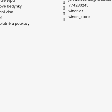
 dle typu
774280245
ové bedýnky
winari.cz
mní vína
winari_store
ní
platné a poukazy