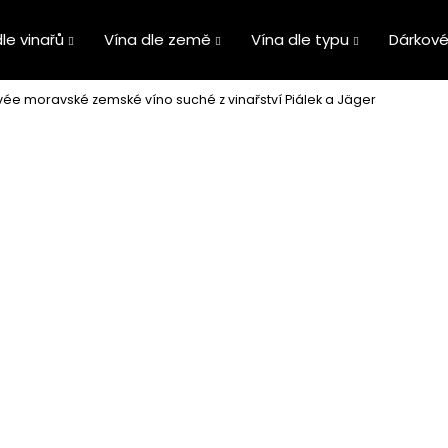
le vinařů
Vína dle země
Vína dle typu
Dárkové
ée moravské zemské víno suché z vinařství Piálek a Jäger