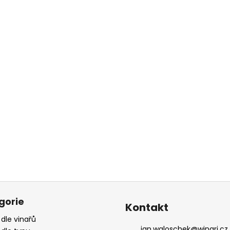
gorie
Kontakt
 dle vinařů
jan.waloschek
@
winari.cz