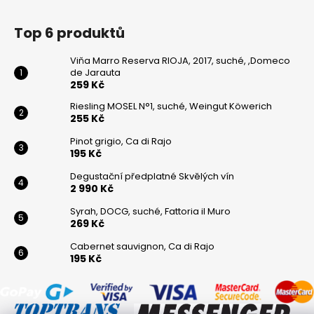
Top 6 produktů
Viňa Marro Reserva RIOJA, 2017, suché, ,Domeco
de Jarauta
259 Kč
Riesling MOSEL N°1, suché, Weingut Köwerich
255 Kč
Pinot grigio, Ca di Rajo
195 Kč
Degustační předplatné Skvělých vín
2 990 Kč
Syrah, DOCG, suché, Fattoria il Muro
269 Kč
Cabernet sauvignon, Ca di Rajo
195 Kč