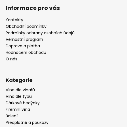
á
Informace pro vás
p
a
Kontakty
t
Obchodní podmínky
í
Podmínky ochrany osobních údajů
Věrnostní program
Doprava a platba
Hodnocení obchodu
O nás
Kategorie
Vína dle vinařů
Vína dle typu
Dárkové bedýnky
Firemní vína
Balení
Předplatné a poukazy