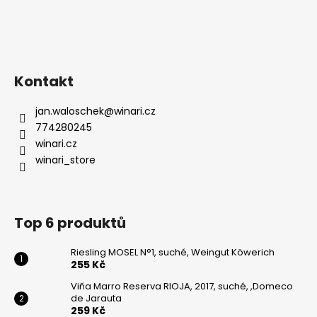
Kontakt
jan.waloschek
@
winari.cz
774280245
winari.cz
winari_store
Top 6 produktů
Riesling MOSEL N°1, suché, Weingut Köwerich
255 Kč
Viňa Marro Reserva RIOJA, 2017, suché, ,Domeco
de Jarauta
259 Kč