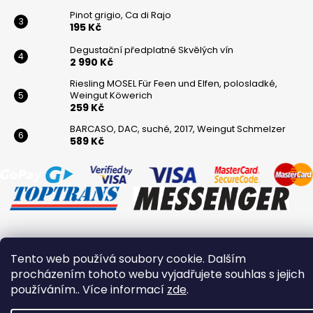
Pinot grigio, Ca di Rajo
195 Kč
Degustační předplatné Skvělých vín
2 990 Kč
Riesling MOSEL Für Feen und Elfen, polosladké,
Weingut Köwerich
259 Kč
BARCASO, DAC, suché, 2017, Weingut Schmelzer
589 Kč
Vytvořil Shoptet
Tento web používá soubory cookie. Dalším
Copyright 2026
Winaři
. Všechna práva vyhrazena.
procházením tohoto webu vyjadřujete souhlas s jejich
používáním.. Více informací
zde
.