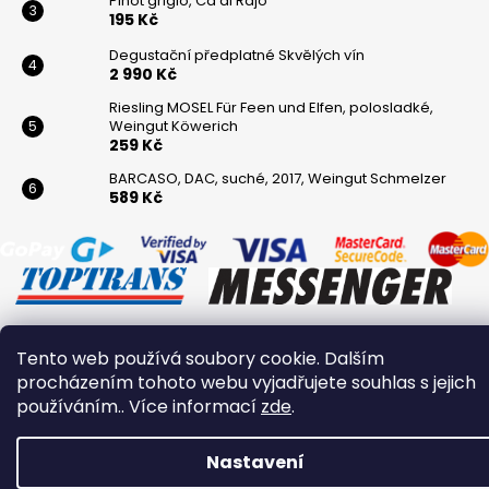
Pinot grigio, Ca di Rajo
195 Kč
Degustační předplatné Skvělých vín
2 990 Kč
Riesling MOSEL Für Feen und Elfen, polosladké,
Weingut Köwerich
259 Kč
BARCASO, DAC, suché, 2017, Weingut Schmelzer
589 Kč
Tento web používá soubory cookie. Dalším
Vytvořil Shoptet
procházením tohoto webu vyjadřujete souhlas s jejich
Copyright 2026
Winaři
. Všechna práva vyhrazena.
používáním.. Více informací
zde
.
Nastavení