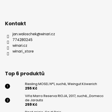
Kontakt
jan.waloschek
@
winari.cz
774280245
winari.cz
winari_store
Top 6 produktů
Riesling MOSEL N°1, suché, Weingut Köwerich
255 Kč
Viňa Marro Reserva RIOJA, 2017, suché, ,Domeco
de Jarauta
259 Kč