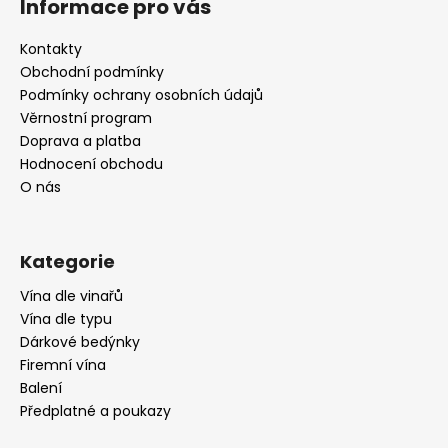
Informace pro vás
p
a
Kontakty
t
Obchodní podmínky
í
Podmínky ochrany osobních údajů
Věrnostní program
Doprava a platba
Hodnocení obchodu
O nás
Kategorie
Vína dle vinařů
Vína dle typu
Dárkové bedýnky
Firemní vína
Balení
Předplatné a poukazy