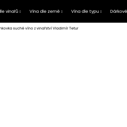
le vinařů
Vína dle země
Vína dle typu
Dárkové
nkovka suché víno z vinařství Vladimír Tetur