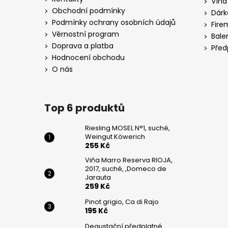
Vína
DE
t
JARAUTA
Obchodní podmínky
Dárk
í
Podmínky ochrany osobních údajů
259
Fire
Kč
Věrnostní program
Bale
Doprava a platba
Před
PINOT
Hodnocení obchodu
GRIGIO,
CA
O nás
DI
RAJO
195
Top 6 produktů
Kč
Riesling MOSEL N°1, suché,
Weingut Köwerich
255 Kč
Viňa Marro Reserva RIOJA,
2017, suché, ,Domeco de
Jarauta
259 Kč
Pinot grigio, Ca di Rajo
195 Kč
Degustační předplatné