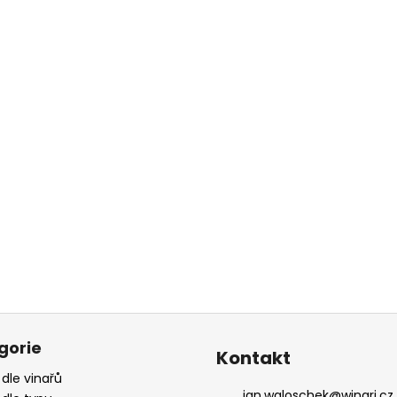
gorie
Kontakt
 dle vinařů
jan.waloschek
@
winari.cz