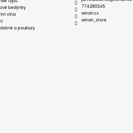
 dle typu
774280245
ové bedýnky
winari.cz
mní vína
winari_store
ní
platné a poukazy