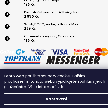
Pinot grigio, Ca di Rajo
195 Kč
Degustační předplatné Skvělých vín
2 990 Kč
Syrah, DOCG, suché, Fattoria il Muro
269 Kč
Cabernet sauvignon, Ca di Rajo
195 Kč
Tento web používá soubory cookie. Dalším
Vytvořil Shoptet
procházením tohoto webu vyjadřujete souhlas s jejich
Copyright 2026
Winaři
. Všechna práva vyhrazena.
používáním.. Více informací
zde
.
Nastavení