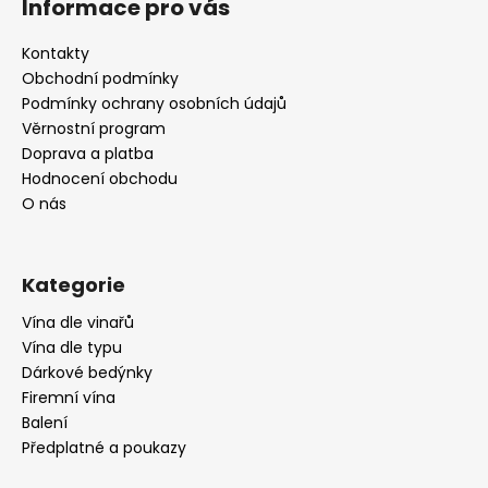
Informace pro vás
p
a
Kontakty
t
Obchodní podmínky
í
Podmínky ochrany osobních údajů
Věrnostní program
Doprava a platba
Hodnocení obchodu
O nás
Kategorie
Vína dle vinařů
Vína dle typu
Dárkové bedýnky
Firemní vína
Balení
Předplatné a poukazy