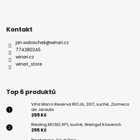
Kontakt
jan.waloschek
@
winari.cz
774280245
winari.cz
winari_store
Top 6 produktů
Viňa Marro Reserva RIOJA, 2017, suché, ,Domeco
de Jarauta
259 Kč
Riesling MOSEL N°1, suché, Weingut Köwerich
255 Kč