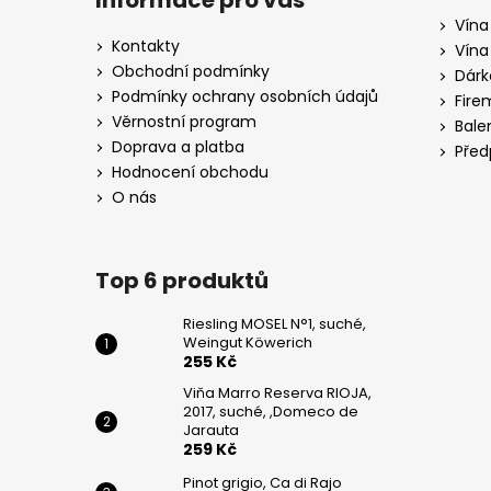
Informace pro vás
DE
p
JARAUTA
Vína
a
Kontakty
Vína
259
t
Kč
Obchodní podmínky
Dárk
í
Podmínky ochrany osobních údajů
Fire
PINOT
Věrnostní program
Bale
GRIGIO,
Doprava a platba
CA
Před
DI
Hodnocení obchodu
RAJO
O nás
195
Kč
Top 6 produktů
Riesling MOSEL N°1, suché,
Weingut Köwerich
255 Kč
Viňa Marro Reserva RIOJA,
2017, suché, ,Domeco de
Jarauta
259 Kč
Pinot grigio, Ca di Rajo