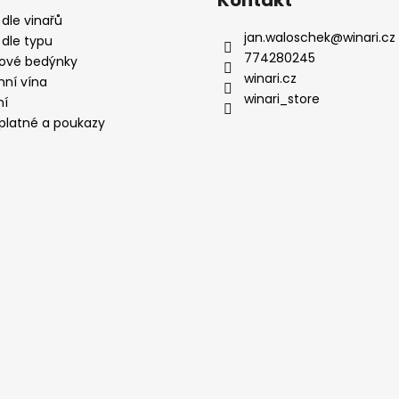
Kontakt
 dle vinařů
jan.waloschek
@
winari.cz
 dle typu
774280245
ové bedýnky
winari.cz
mní vína
winari_store
ní
platné a poukazy