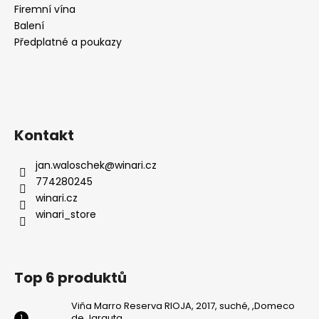
Firemní vína
Balení
Předplatné a poukazy
Kontakt
jan.waloschek
@
winari.cz
774280245
winari.cz
winari_store
Top 6 produktů
Viňa Marro Reserva RIOJA, 2017, suché, ,Domeco
de Jarauta