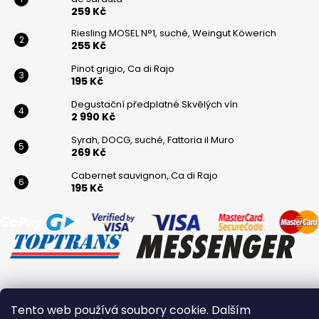
259 Kč
Riesling MOSEL N°1, suché, Weingut Köwerich
255 Kč
Pinot grigio, Ca di Rajo
195 Kč
Degustační předplatné Skvělých vín
2 990 Kč
Syrah, DOCG, suché, Fattoria il Muro
269 Kč
Cabernet sauvignon, Ca di Rajo
195 Kč
Vytvořil Shoptet
Tento web používá soubory cookie. Dalším