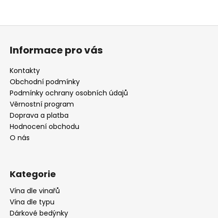
Z
á
Informace pro vás
p
a
Kontakty
t
Obchodní podmínky
í
Podmínky ochrany osobních údajů
Věrnostní program
Doprava a platba
Hodnocení obchodu
O nás
Kategorie
Vína dle vinařů
Vína dle typu
Dárkové bedýnky