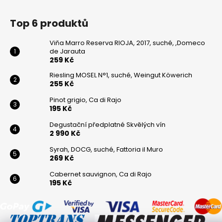
Top 6 produktů
Viňa Marro Reserva RIOJA, 2017, suché, ,Domeco
de Jarauta
259 Kč
Riesling MOSEL N°1, suché, Weingut Köwerich
255 Kč
Pinot grigio, Ca di Rajo
195 Kč
Degustační předplatné Skvělých vín
2 990 Kč
Syrah, DOCG, suché, Fattoria il Muro
269 Kč
Cabernet sauvignon, Ca di Rajo
195 Kč