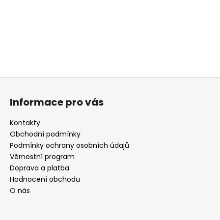
a
j
í
t
?
Z
á
Informace pro vás
p
HLEDAT
a
Kontakty
t
Obchodní podmínky
í
Podmínky ochrany osobních údajů
D
Věrnostní program
o
Doprava a platba
p
Hodnocení obchodu
o
O nás
r
u