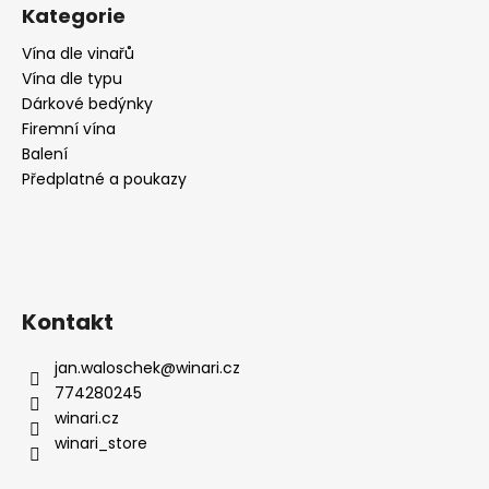
č
Kategorie
u
j
Vína dle vinařů
e
Vína dle typu
m
Dárkové bedýnky
e
Firemní vína
Balení
Předplatné a poukazy
DEGUSTAČNÍ
PŘEDPLATNÉ
SKVĚLÝCH
VÍN
2
990
Kč
Kontakt
jan.waloschek
@
winari.cz
774280245
winari.cz
winari_store