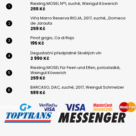
Riesling MOSEL N°1, suché, Weingut Köwerich
255 Kč
Viňa Marro Reserva RIOJA, 2017, suché, ,Domeco
de Jarauta
259 Kč
Pinot grigio, Ca di Rajo
195 Kč
Degustační předplatné Skvělých vín
2 990 Kč
Riesling MOSEL Für Feen und Elfen, polosladké,
Weingut Köwerich
259 Kč
BARCASO, DAC, suché, 2017, Weingut Schmelzer
589 Kč