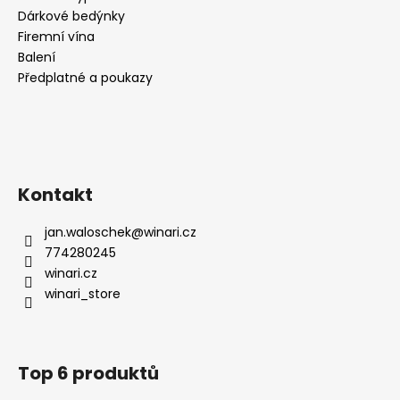
Dárkové bedýnky
Firemní vína
Balení
Předplatné a poukazy
Kontakt
jan.waloschek
@
winari.cz
774280245
winari.cz
winari_store
Top 6 produktů