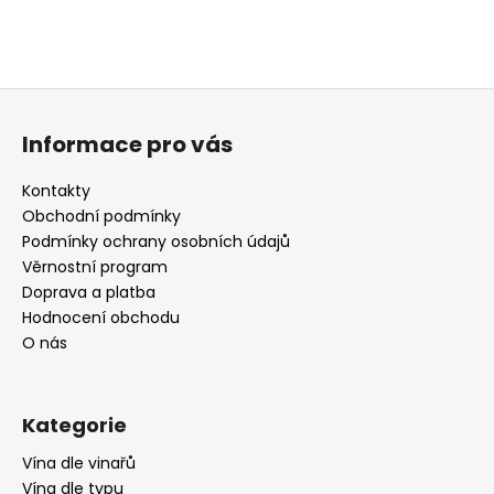
Z
á
Informace pro vás
p
a
Kontakty
t
Obchodní podmínky
í
Podmínky ochrany osobních údajů
Věrnostní program
Doprava a platba
Hodnocení obchodu
O nás
Kategorie
Vína dle vinařů
Vína dle typu