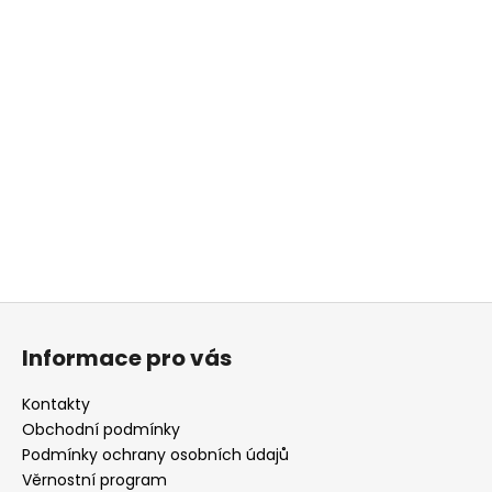
Z
á
Informace pro vás
p
a
Kontakty
t
Obchodní podmínky
í
Podmínky ochrany osobních údajů
Věrnostní program