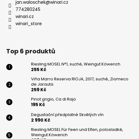
jan.waloschek
@
winari.cz
774280245
winari.cz
winari_store
Top 6 produktů
Riesling MOSEL N°1, suché, Weingut Köwerich
255 Kč
Viňa Marro Reserva RIOJA, 2017, suché, ,Domeco
de Jarauta
259 Kč
Pinot grigio, Ca di Rajo
195 Kč
Degustační předplatné Skvělých vín
2 990 Kč
Riesling MOSEL Für Feen und Elfen, polosladké,
Weingut Köwerich